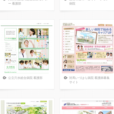
ー 看護部
病院
公立穴水総合病院 看護部
対馬いづはら病院 看護師募集
サイト