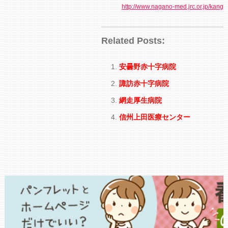
http://www.nagano-med.jrc.or.jp/kango
Related Posts:
安曇野赤十字病院
諏訪赤十字病院
網走厚生病院
信州上田医療センター