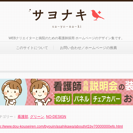
WEBクリエイターと病院のための看護師採用 ホームページのデザイン集です。
このサイトについて
お問い合わせ／ホームページの推薦
テゴリー：
看護部
,
グリーン
,
NO-DESIGN
tp://www.dou-kouseiren.com/byouin/asahikawa/about/vt1bv70000000efo.html