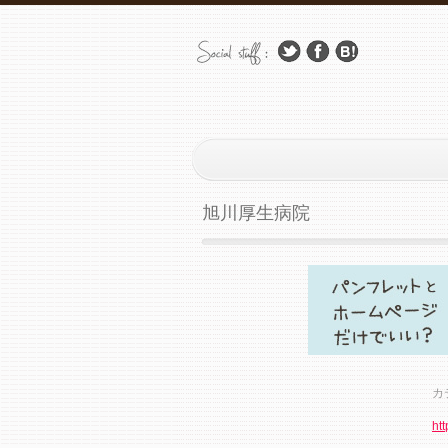
旭川厚生病院
カ
ht